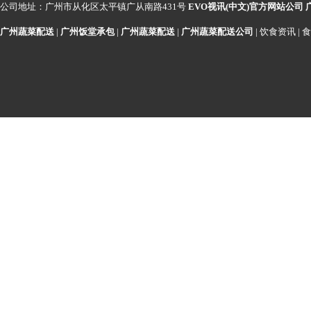
公司地址：广州市从化区太平镇广从南路431号
EVO视讯(中文)官方网站公司
广州蔬菜配送
|
广州饭堂承包
|
广州蔬菜配送
|
广州蔬菜配送公司
|
饮食资讯
|
食